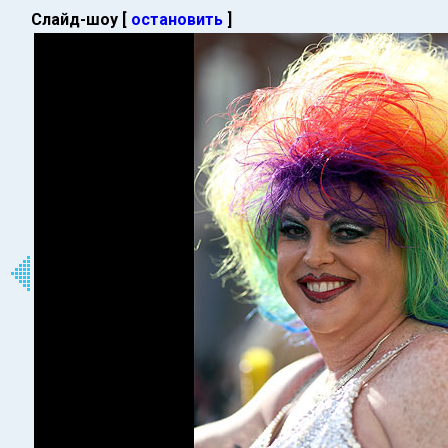
Слайд-шоу [
остановить
]