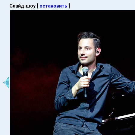
Слайд-шоу [
остановить
]