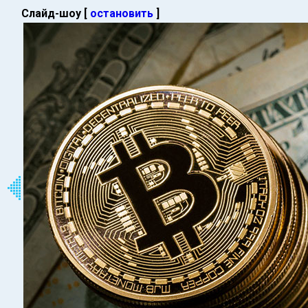
Слайд-шоу [
остановить
]