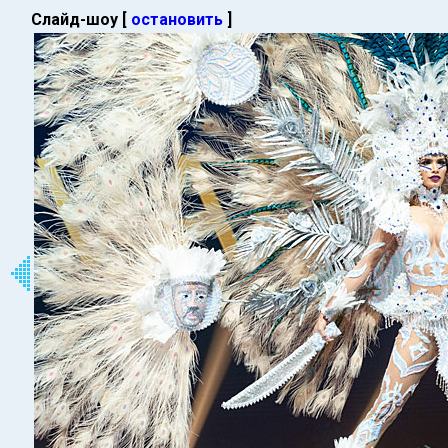
Слайд-шоу [
остановить
]