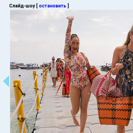
Слайд-шоу [
остановить
]