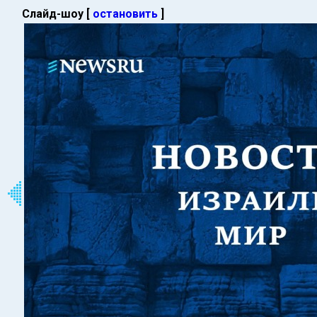
Слайд-шоу [
остановить
]