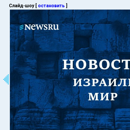
Слайд-шоу [
остановить
]