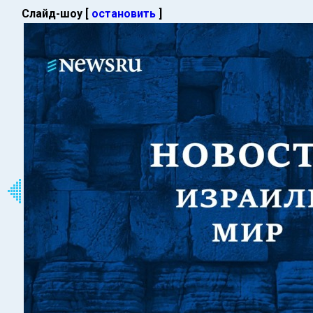
Слайд-шоу [
остановить
]