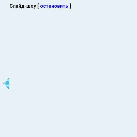
Слайд-шоу [
остановить
]