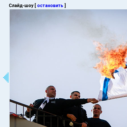
Слайд-шоу [
остановить
]