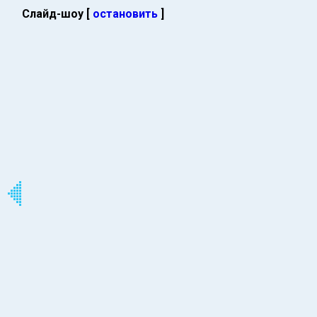
Слайд-шоу [
остановить
]