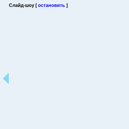
Слайд-шоу [
остановить
]