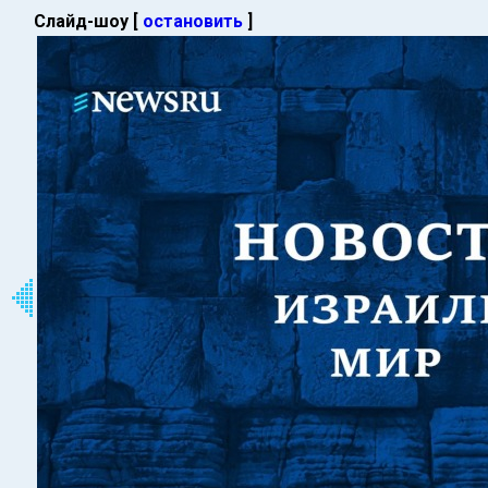
Слайд-шоу [
остановить
]