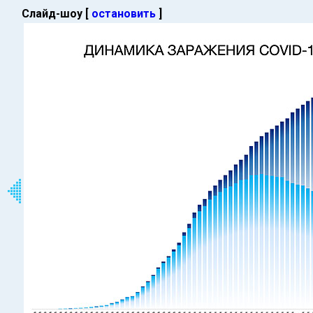
Слайд-шоу [
остановить
]