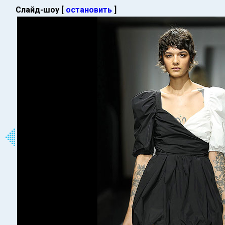
Слайд-шоу [
остановить
]