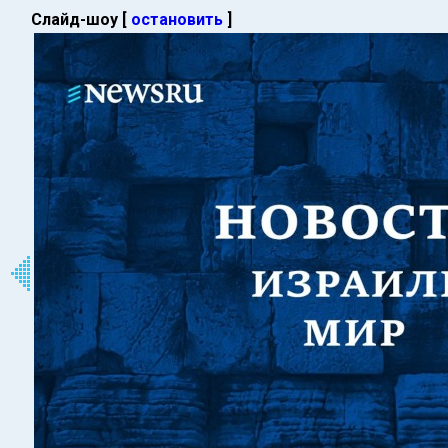
Слайд-шоу [
остановить
]