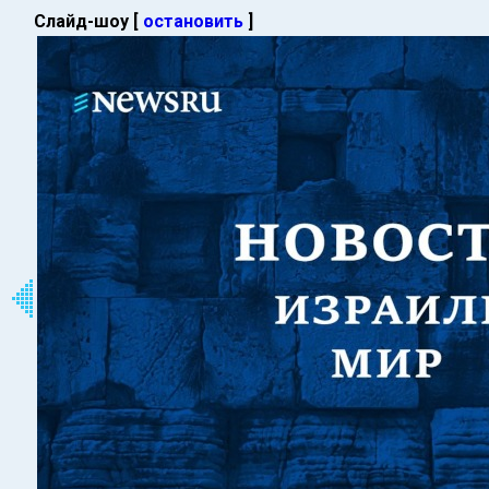
Слайд-шоу [
остановить
]