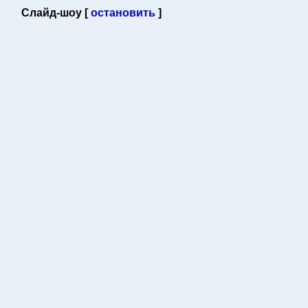
Слайд-шоу [
остановить
]