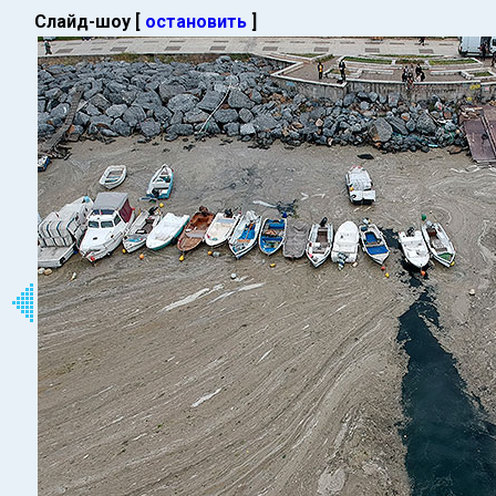
Слайд-шоу [
остановить
]