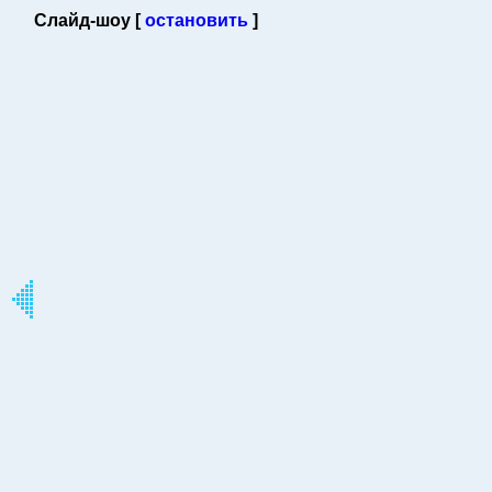
Слайд-шоу [
остановить
]