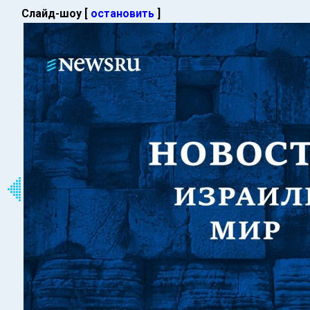
Слайд-шоу [
остановить
]