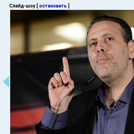
Слайд-шоу [
остановить
]