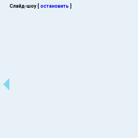
Слайд-шоу [
остановить
]