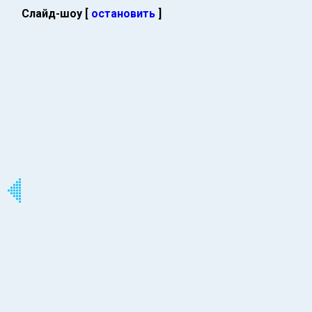
Слайд-шоу [
остановить
]