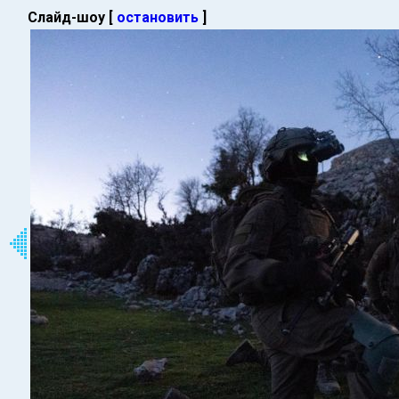
Слайд-шоу [
остановить
]