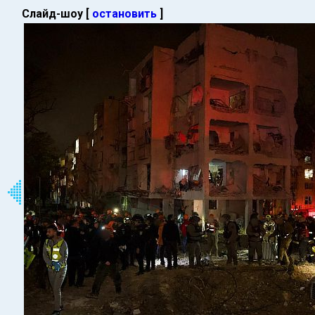
Слайд-шоу [
остановить
]