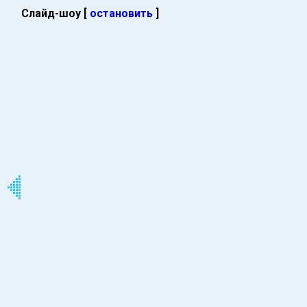
Слайд-шоу [
остановить
]