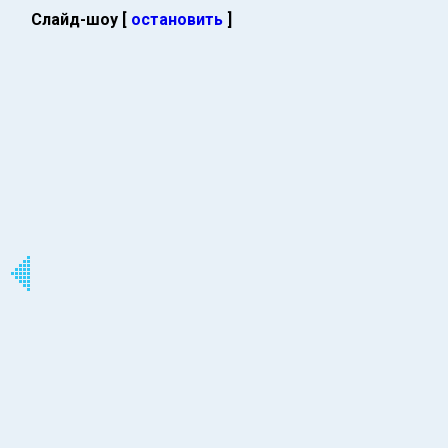
Слайд-шоу [
остановить
]