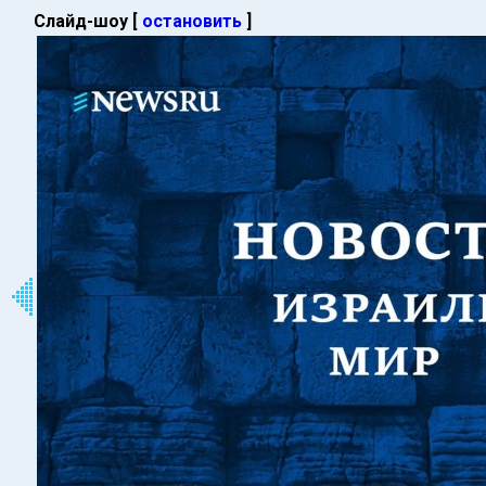
Слайд-шоу [
остановить
]