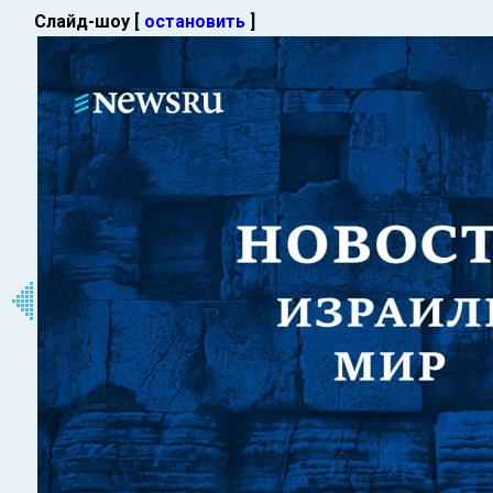
Слайд-шоу [
остановить
]