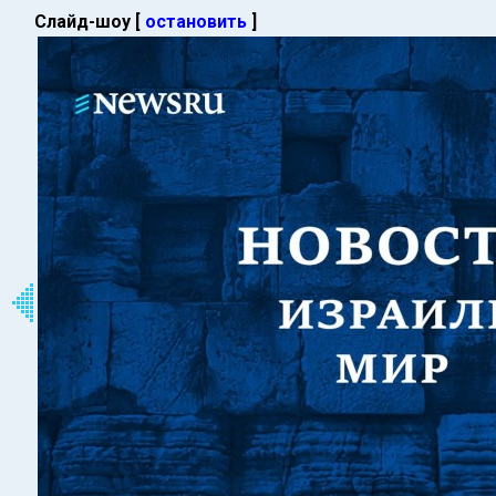
Слайд-шоу [
остановить
]