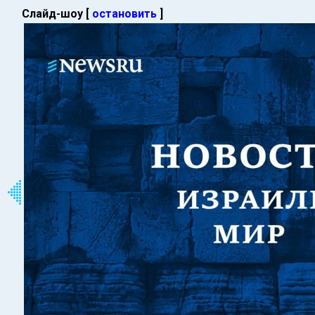
Слайд-шоу [
остановить
]