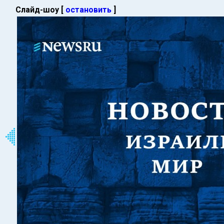
Слайд-шоу [
остановить
]