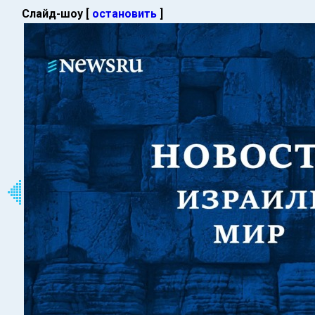
Слайд-шоу [
остановить
]