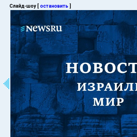
Слайд-шоу [
остановить
]