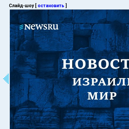
Слайд-шоу [
остановить
]