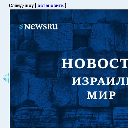
Слайд-шоу [
остановить
]