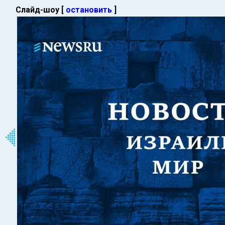
Слайд-шоу [
остановить
]