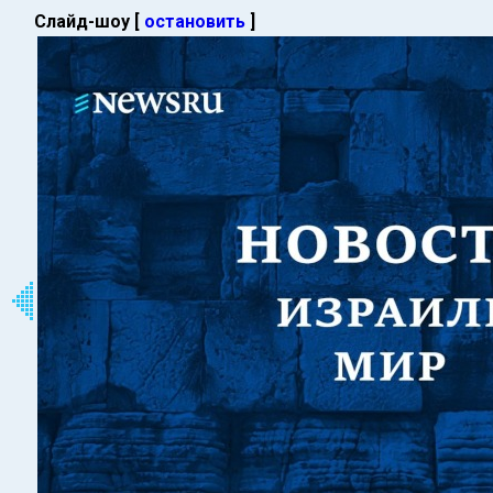
Слайд-шоу [
остановить
]