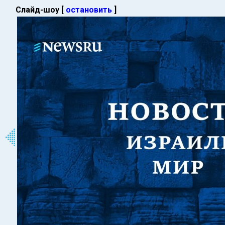
Слайд-шоу [
остановить
]