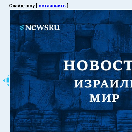
Слайд-шоу [
остановить
]