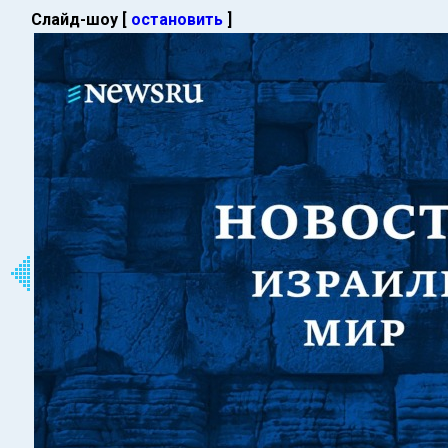
Слайд-шоу [
остановить
]