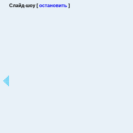
Слайд-шоу [
остановить
]