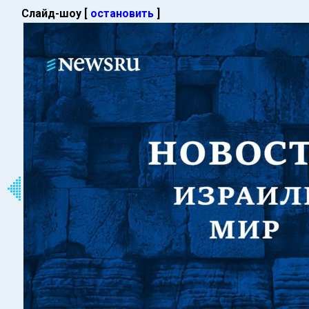
Слайд-шоу [
остановить
]