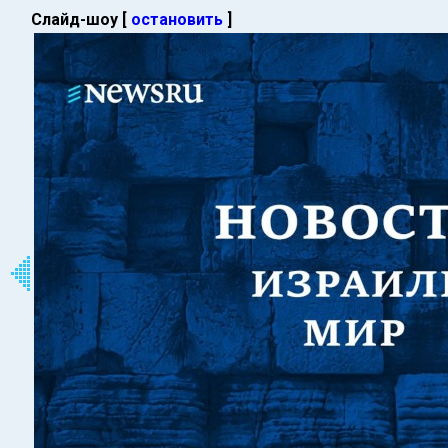
Слайд-шоу [
остановить
]