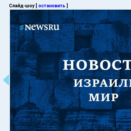
Слайд-шоу [
остановить
]