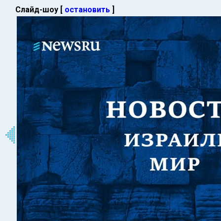
Слайд-шоу [
остановить
]