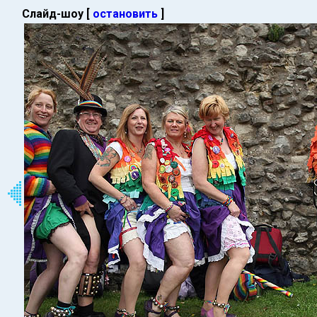
Слайд-шоу [
остановить
]