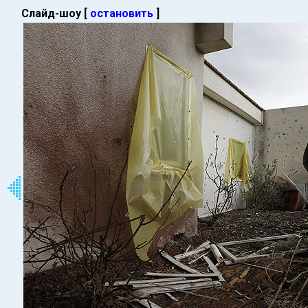
Слайд-шоу [
остановить
]