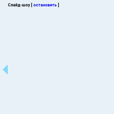
Слайд-шоу [
остановить
]